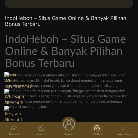
IndoHeboh – Situs Game Online & Banyak Pilihan
Bonus Terbaru
IndoHeboh – Situs Game
Online & Banyak Pilihan
Bonus Terbaru
Indoheboh
hadir sebagai pilihan hiburan slot online yang praktis, seru, dan
mudah digunakan. Di IndoHeboh, kamu dapat menjelajahi berbagai jenis
permainan slot dengan tema yang variatif—mulai dari gaya klasik yang
sederhana, tema fantasi dan petualangan, hingga slot modern dengan efek
visual dan fitur bonus yang menarik. Koleksi game yang tersedia memberikan
banyak opsi bagi pemain untuk mencoba permainan yang sesuai dengan
preferensi masing-masing.
Kebijaksanaan
Platform
Beranda
Promosi
Masuk
Hub. Kami
Akun Saya