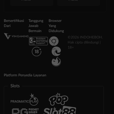
Bersertifikasi
Tanggung
Browser
Dari
Jawab
Yang
Bermain
Didukung
©2026 INDOHEBOH.
Hak cipta dilindungi |
18+
Platform Penyedia Layanan
Slots