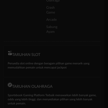
Olahraga
Crash
Game
Arcade
Sabung
Ayam
TARUHAN SLOT
Penyedia slot online dengan beragam pilihan game menarik yang
memudahkan pemain untuk mencapai jackpot
TARUHAN OLAHRAGA
Sportsbook Gaming Platform Terbaik menawarkan lebih banyak game,
odds yang lebih tinggi, dan menyediakan pilihan yang lebih banyak
untuk pemain.