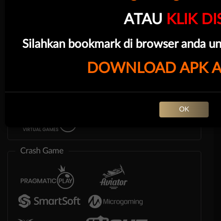
ATAU
KLIK DI
Silahkan bookmark di browser anda u
DOWNLOAD APK 
OK
Crash Game