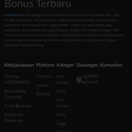
Bonus Terbaru
Indoheboh
hadir sebagai pilihan hiburan slot online yang praktis, seru, dan
mudah digunakan. Di IndoHeboh, kamu dapat menjelajahi berbagai jenis
permainan slot dengan tema yang variatif—mulai dari gaya klasik yang
sederhana, tema fantasi dan petualangan, hingga slot modern dengan efek
visual dan fitur bonus yang menarik. Koleksi game yang tersedia memberikan
banyak opsi bagi pemain untuk mencoba permainan yang sesuai dengan
preferensi masing-masing.
Kebijaksanaan
Platform
Kategori
Dukungan
Komunitas
Tentang
Promosi
Hot
+628597
INDOHEBOH
Games
4619641
Loyalty
Responsible
Slots
Referral
Gambling
Live
Pusat Bantuan
Casino
Syarat dan
Race
Ketentuan
Togel