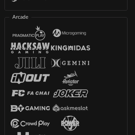
Arcade