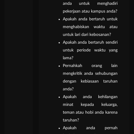
anda untuk menghadiri
pekerjaan atau kampus anda?
Apakah anda bertaruh untuk
menghabiskan waktu atau
untuk lari dari kebosanan?
Apakah anda bertaruh sendiri
untuk periode waktu yang
lama?
Pernahkah orang lain
mengkritik anda sehubungan
dengan kebiasaan taruhan
anda?
Apakah anda kehilangan
minat kepada keluarga,
teman atau hobi anda karena
taruhan?
Apakah anda pernah