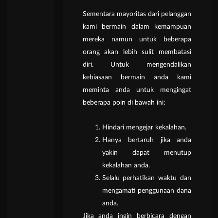
Sementara mayoritas dari pelanggan
kami bermain dalam kemampuan
mereka namun untuk beberapa
orang akan lebih sulit membatasi
diri. Untuk mengendalikan
kebiasaan bermain anda kami
meminta anda untuk mengingat
beberapa poin di bawah ini:
Hindari mengejar kekalahan.
Hanya bertaruh jika anda
yakin dapat menutup
kekalahan anda.
Selalu perhatikan waktu dan
mengamati penggunaan dana
anda.
Jika anda ingin berbicara dengan