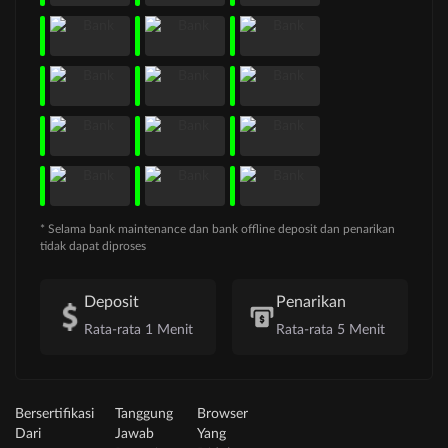
* Selama bank maintenance dan bank offline deposit dan penarikan
tidak dapat diproses
Deposit
Penarikan
Rata-rata 1 Menit
Rata-rata 5 Menit
Bersertifikasi
Tanggung
Browser
Dari
Jawab
Yang