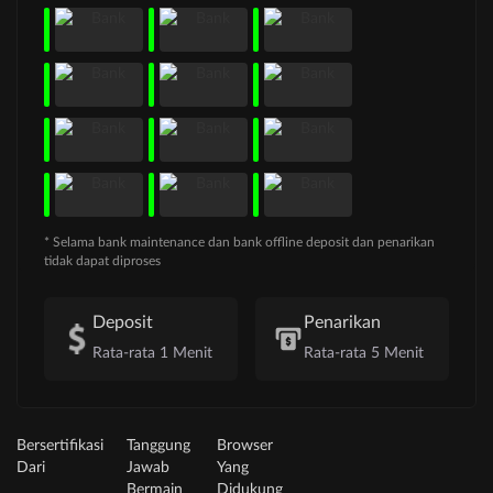
* Selama bank maintenance dan bank offline deposit dan penarikan
tidak dapat diproses
Deposit
Penarikan
Rata-rata 1 Menit
Rata-rata 5 Menit
Bersertifikasi
Tanggung
Browser
Dari
Jawab
Yang
Bermain
Didukung