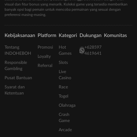
visual dan fitur bonus yang menarik. Koleksi game yang tersedia memberikan
banyak opsi bagi pemain untuk mencoba permainan yang sesuai dengan
preferensi masing-masing.
Kebijaksanaan
Platform
Kategori
Dukungan
Komunitas
Tentang
Promosi
Hot
+628597
INDOHEBOH
Games
4619641
Loyalty
Responsible
Slots
Referral
Gambling
Live
Pusat Bantuan
Casino
Syarat dan
Race
Ketentuan
Togel
Olahraga
Crash
Game
Arcade