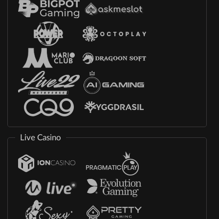
Live Casino