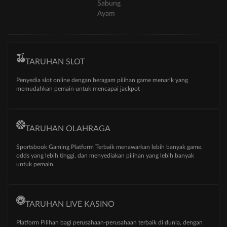
Sabung
Ayam
TARUHAN SLOT
Penyedia slot online dengan beragam pilihan game menarik yang
memudahkan pemain untuk mencapai jackpot
TARUHAN OLAHRAGA
Sportsbook Gaming Platform Terbaik menawarkan lebih banyak game,
odds yang lebih tinggi, dan menyediakan pilihan yang lebih banyak
untuk pemain.
TARUHAN LIVE KASINO
Platform Pilihan bagi perusahaan-perusahaan terbaik di dunia, dengan