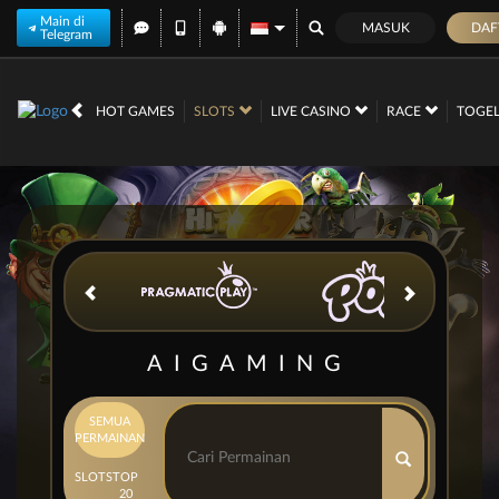
Main di
MASUK
DAF
Telegram
IDR
12,666,810,
HOT GAMES
SLOTS
LIVE CASINO
RACE
TOGE
AIGAMING
SEMUA
PERMAINAN
SLOTS
TOP
20