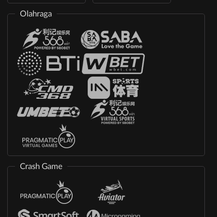
Olahraga
Crash Game