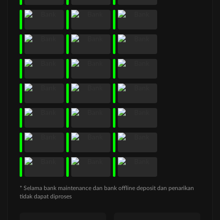
* Selama bank maintenance dan bank offline deposit dan penarikan
tidak dapat diproses