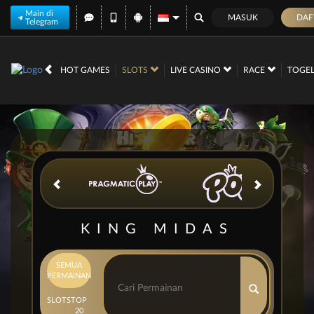
Main di
MASUK
DAF
Telegram
IDR
12,667,562,
HOT GAMES
SLOTS
LIVE CASINO
RACE
TOGE
KING MIDAS
SEMUA
PERMAINAN
SLOTS
TOP
20