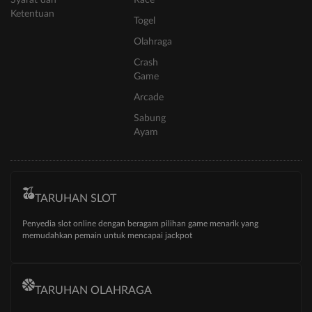
Ketentuan
Togel
Olahraga
Crash
Game
Arcade
Sabung
Ayam
TARUHAN SLOT
Penyedia slot online dengan beragam pilihan game menarik yang
memudahkan pemain untuk mencapai jackpot
TARUHAN OLAHRAGA