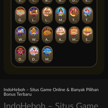
Sugar Candy Bonanza
Treasures of Olympus 1000
BREAK THE BANK
BUNNY VIP NIGHT
DIAMOND KING
EYES OF RA
GOLDEN FORTUNE HORSE
LADY OF RA
LUCKY TIGER
MAGIC PEARLS
THE BIG THE FAT THE UGLY
TIDES OF FORTUNE
WHITE ELEPHANT
WILD MINER
AFRICAN BUFFALO 5000
APHRODITE’S BLESSING
MEGA FORTUNE OX
SUSHI RUSH
DRACULA’S CASTLE BANQUET
DRAGON FORTUNE
MR DIAMOND DELUXE
IndoHeboh – Situs Game Online & Banyak Pilihan
Bonus Terbaru
IndoHeboh – Situs Game