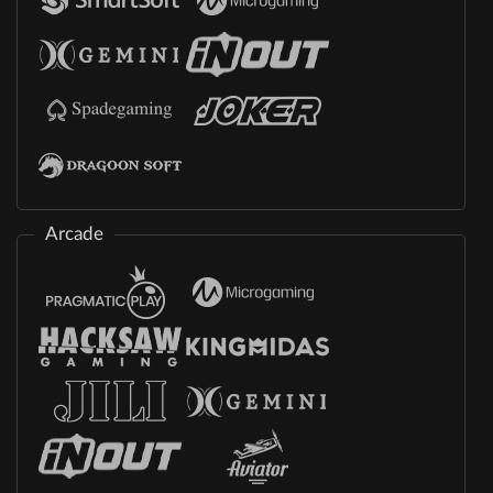
Arcade