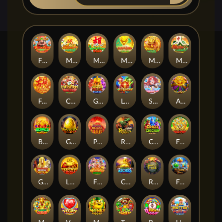
FORTUNE GOD BLESSING
MAHJONG FORTUNE
MAHJONG WINS
MAHJONG BONUS
Mahjong Fortune 3
Mahjong Fortune 2: Dragon Riches
Fortune Mahjong
Caishen Mahjong: Triple Luck
GOLDEN TRAIN DELUXE
Lotus Lanterns: Dragon's Fortune
Starlight Princess 2000
AZTLAN GEMS2
BOWLS OF FORTUNE
GOLDEN DRAGON EGG
Pompeii’s Blaze 1000
RAGE T-REX 2
Crazy Chicken
Fortune Gold Pots
Galloping Horse Fortune
LUCKY BUDDHA
FIVE BLESSINGS ARRIVE
Choo Choo Riches
RAGE T-REX
Feeding Time