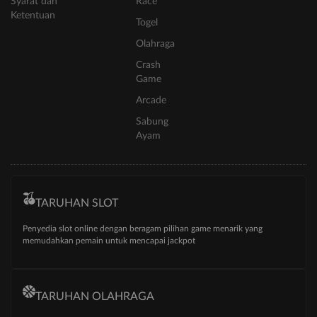
Syarat dan
Race
Ketentuan
Togel
Olahraga
Crash
Game
Arcade
Sabung
Ayam
TARUHAN SLOT
Penyedia slot online dengan beragam pilihan game menarik yang
memudahkan pemain untuk mencapai jackpot
TARUHAN OLAHRAGA