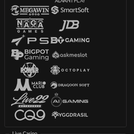
Live Casino