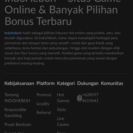
Online & Banyak Pilihan
Bonus Terbaru
Indoheboh
hadir sebagai pilihan hiburan slot online yang praktis, seru, dan
mudah digunakan. Di IndoHeboh, kamu dapat menjelajahi berbagai jenis
permainan slot dengan tema yang variatif—mulai dari gaya klasik yang
sederhana, tema fantasi dan petualangan, hingga slot modern dengan efek
visual dan fitur bonus yang menarik. Koleksi game yang tersedia memberikan
banyak opsi bagi pemain untuk mencoba permainan yang sesuai dengan
preferensi masing-masing.
Kebijaksanaan
Platform
Kategori
Dukungan
Komunitas
Tentang
Promosi
Hot
+628597
INDOHEBOH
Games
4619641
Loyalty
Responsible
Slots
Referral
Gambling
Live
Pusat Bantuan
Casino