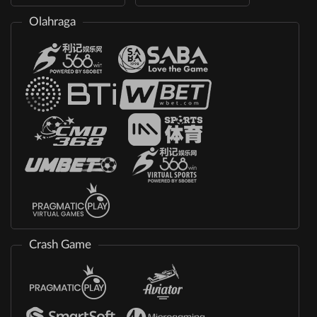
Olahraga
Crash Game