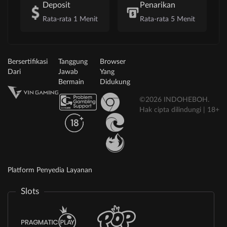
Deposit
Penarikan
Rata-rata 1 Menit
Rata-rata 5 Menit
Bersertifikasi
Tanggung
Browser
Dari
Jawab
Yang
Bermain
Didukung
©2026 INDOHEBOH.
Hak cipta dilindungi | 18+
Platform Penyedia Layanan
Slots