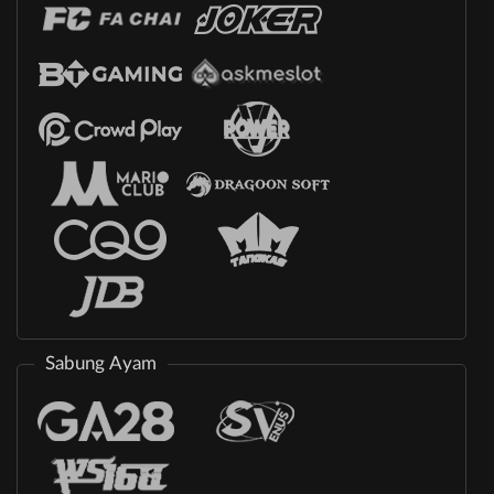
Sabung Ayam