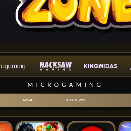
MICROGAMING
ARCADE
INSTANT WIN