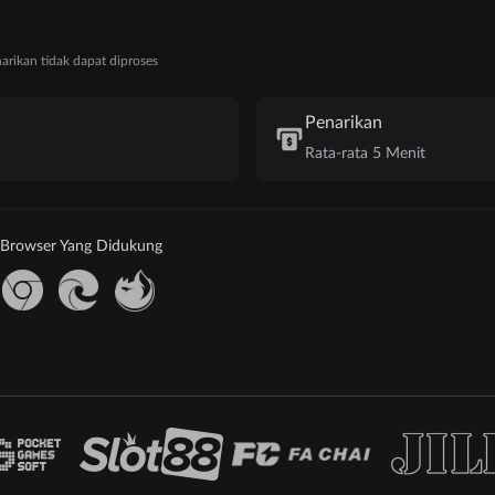
arikan tidak dapat diproses
Penarikan
Rata-rata 5 Menit
Browser Yang Didukung