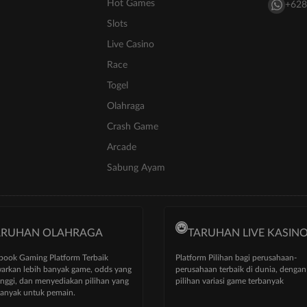
Hot Games
+62
Slots
Live Casino
Race
Togel
Olahraga
Crash Game
Arcade
Sabung Ayam
ARUHAN OLAHRAGA
TARUHAN LIVE KASIN
book Gaming Platform Terbaik
Platform Pilihan bagi perusahaan-
rkan lebih banyak game, odds yang
perusahaan terbaik di dunia, dengan
tinggi, dan menyediakan pilihan yang
pilihan variasi game terbanyak
banyak untuk pemain.