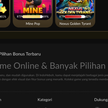
81%
RTP
89%
RTP
82%
Mine Pop
Nexus Golden Tyrant
ilihan Bonus Terbaru
me Online & Banyak Pilihan
s, seru, dan mudah digunakan. Di IndoHeboh, kamu dapat menjelajahi berbagai jenis pe
rn dengan efek visual dan fitur bonus yang menarik. Koleksi game yang tersedia me
m
Kategori
Dukung