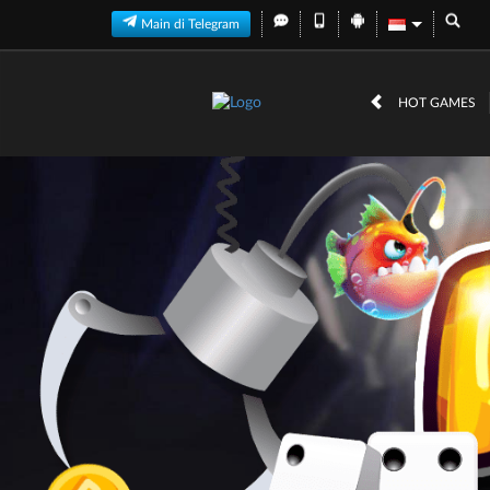
Main di Telegram
HOT GAMES