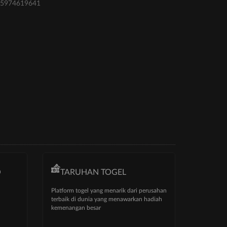
85974619641
O
TARUHAN TOGEL
Platform togel yang menarik dari perusahan
terbaik di dunia yang menawarkan hadiah
kemenangan besar