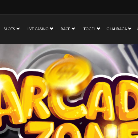
SLOTS
LIVE CASINO
RACE
TOGEL
OLAHRAGA