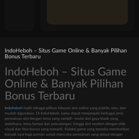
IndoHeboh – Situs Game Online & Banyak Pilihan
Bonus Terbaru
IndoHeboh – Situs Game
Online & Banyak Pilihan
Bonus Terbaru
Indoheboh
hadir sebagai pilihan hiburan slot online yang praktis, seru, dan
mudah digunakan. Di IndoHeboh, kamu dapat menjelajahi berbagai jenis
permainan slot dengan tema yang variatif—mulai dari gaya klasik yang
sederhana, tema fantasi dan petualangan, hingga slot modern dengan efek
visual dan fitur bonus yang menarik. Koleksi game yang tersedia memberikan
banyak opsi bagi pemain untuk mencoba permainan yang sesuai dengan