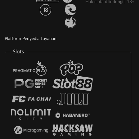
Hak cipta dilindungi | 18+
Platform Penyedia Layanan
Slots