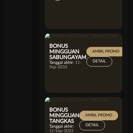
BONUS
MINGGUAN
AMBIL PROMO
SABUNGAYAM
DETAIL
Tanggal akhir:
11-
Sep-2033
BONUS
MINGGUAN
AMBIL PROMO
TANGKAS
DETAIL
Tanggal akhir:
11-Sep-2033