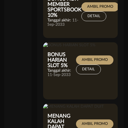
MEMBER
AMBIL PROMO
SPORTSBOOK
10%
DETAIL
Tanggal akhir:
11-
Sep-2033
BONUS
HARIAN
AMBIL PROMO
SLOT 5%
DETAIL
Tanggal akhir:
11-Sep-2033
MENANG
KALAH
AMBIL PROMO
DAPAT