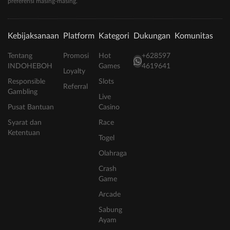
preferensi masing-masing.
Kebijaksanaan
Platform
Kategori
Dukungan
Komunitas
Tentang
Promosi
Hot
+628597
INDOHEBOH
Games
4619641
Loyalty
Responsible
Slots
Referral
Gambling
Live
Pusat Bantuan
Casino
Syarat dan
Race
Ketentuan
Togel
Olahraga
Crash
Game
Arcade
Sabung
Ayam