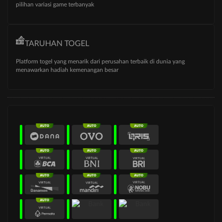
pilihan variasi game terbanyak
TARUHAN TOGEL
Platform togel yang menarik dari perusahan terbaik di dunia yang
menawarkan hadiah kemenangan besar