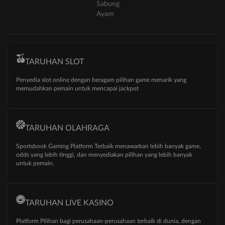
Sabung
Ayam
TARUHAN SLOT
Penyedia slot online dengan beragam pilihan game menarik yang
memudahkan pemain untuk mencapai jackpot
TARUHAN OLAHRAGA
Sportsbook Gaming Platform Terbaik menawarkan lebih banyak game,
odds yang lebih tinggi, dan menyediakan pilihan yang lebih banyak
untuk pemain.
TARUHAN LIVE KASINO
Platform Pilihan bagi perusahaan-perusahaan terbaik di dunia, dengan