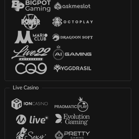
Live Casino