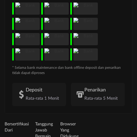
* Selama bank maintenance dan bank offline deposit dan penarikan
tidak dapat diproses
Deposit
Penarikan
Rata-rata 1 Menit
Rata-rata 5 Menit
Bersertifikasi
Tanggung
Browser
Dari
Jawab
Yang
Bermain
Didukung