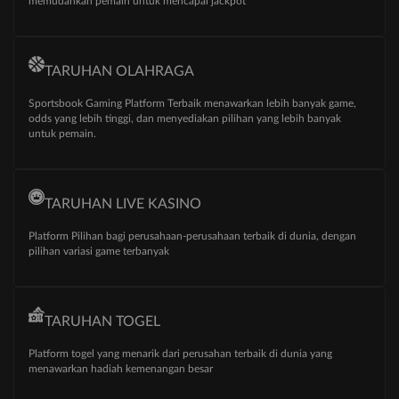
memudahkan pemain untuk mencapai jackpot
TARUHAN OLAHRAGA
Sportsbook Gaming Platform Terbaik menawarkan lebih banyak game,
odds yang lebih tinggi, dan menyediakan pilihan yang lebih banyak
untuk pemain.
TARUHAN LIVE KASINO
Platform Pilihan bagi perusahaan-perusahaan terbaik di dunia, dengan
pilihan variasi game terbanyak
TARUHAN TOGEL
Platform togel yang menarik dari perusahan terbaik di dunia yang
menawarkan hadiah kemenangan besar