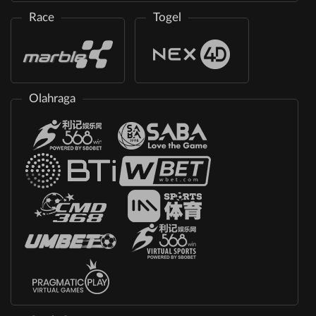
Race
Togel
Olahraga