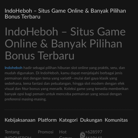
IndoHeboh – Situs Game Online & Banyak Pilihan
Bonus Terbaru
IndoHeboh – Situs Game
Online & Banyak Pilihan
Bonus Terbaru
Indoheboh
hadir sebagai pilihan hiburan slot online yang praktis, seru, dan
mudah digunakan. Di IndoHeboh, kamu dapat menjelajahi berbagai jenis
permainan slot dengan tema yang variatif—mulai dari gaya klasik yang
sederhana, tema fantasi dan petualangan, hingga slot modern dengan efek
visual dan fitur bonus yang menarik. Koleksi game yang tersedia memberikan
banyak opsi bagi pemain untuk mencoba permainan yang sesuai dengan
preferensi masing-masing.
Kebijaksanaan
Platform
Kategori
Dukungan
Komunitas
Tentang
Promosi
Hot
+628597