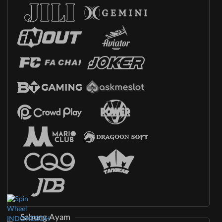
Sabung Ayam