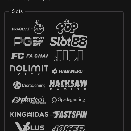
Slots