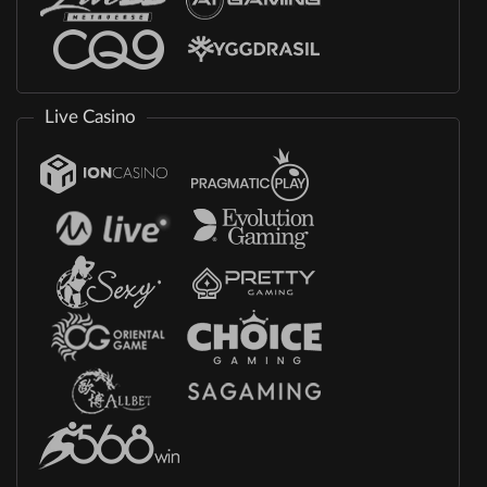
Live Casino