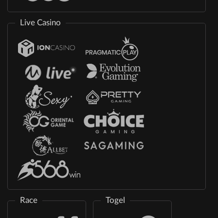
Live Casino
Race
Togel