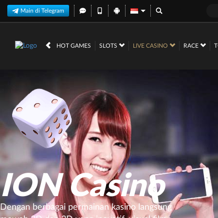
Main di Telegram
HOT GAMES
SLOTS
LIVE CASINO
RACE
ION Casino
Dengan berbagai permainan kasino langsung