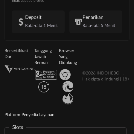
tidak dapat diproses
Deposit
Penarikan
Rata-rata 1 Menit
Rata-rata 5 Menit
Bersertifikasi
Tanggung
Browser
Dari
Jawab
Yang
Bermain
Didukung
©2026 INDOHEBOH.
Hak cipta dilindungi | 18+
Platform Penyedia Layanan
Slots