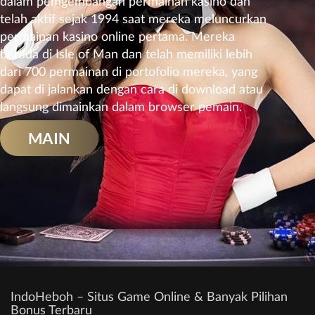
dalam pemgembangan permainan kasino dan
telah aktif sejak 1994 saat mereka meluncurkan
permainan kasino online pertama. Mereka
berada di Isle of Man dan telah memiliki lebih
dari 700 permainan di portofolio mereka, yang
dapat di jalankan dengan cara di download atau
langsung dimainkan dalam browser pemain.
MAIN
IndoHeboh – Situs Game Online & Banyak Pilihan
Bonus Terbaru