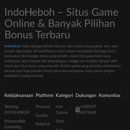
IndoHeboh – Situs Game
Online & Banyak Pilihan
Bonus Terbaru
Indoheboh
hadir sebagai pilihan hiburan slot online yang praktis, seru, dan
mudah digunakan. Di IndoHeboh, kamu dapat menjelajahi berbagai jenis
permainan slot dengan tema yang variatif—mulai dari gaya klasik yang
sederhana, tema fantasi dan petualangan, hingga slot modern dengan efek
visual dan fitur bonus yang menarik. Koleksi game yang tersedia memberikan
banyak opsi bagi pemain untuk mencoba permainan yang sesuai dengan
preferensi masing-masing.
Kebijaksanaan
Platform
Kategori
Dukungan
Komunitas
Tentang
Promosi
Hot
+628597
INDOHEBOH
Games
4619641
Loyalty
Responsible
Slots
Referral
Gambling