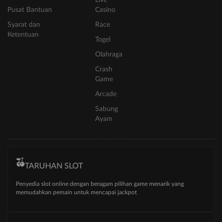
Live
Pusat Bantuan
Casino
Syarat dan
Race
Ketentuan
Togel
Olahraga
Crash
Game
Arcade
Sabung
Ayam
TARUHAN SLOT
Penyedia slot online dengan beragam pilihan game menarik yang
memudahkan pemain untuk mencapai jackpot