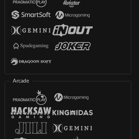
Arcade